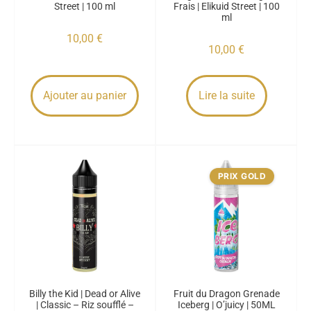
Street | 100 ml
Frais | Elikuid Street | 100
ml
10,00
€
10,00
€
Ajouter au panier
Lire la suite
PRIX GOLD
Billy the Kid | Dead or Alive
Fruit du Dragon Grenade
| Classic – Riz soufflé –
Iceberg | O’juicy | 50ML