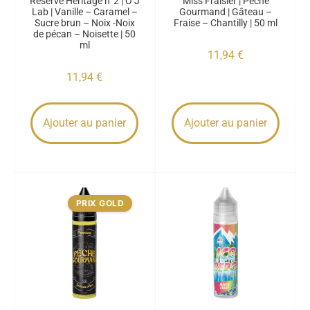
Réserve Héritage n°2 | O’J
Miss Fraisier | Péché
Lab | Vanille – Caramel –
Gourmand | Gâteau –
Sucre brun – Noix -Noix
Fraise – Chantilly | 50 ml
de pécan – Noisette | 50
ml
11,94
€
11,94
€
Ajouter au panier
Ajouter au panier
PRIX GOLD