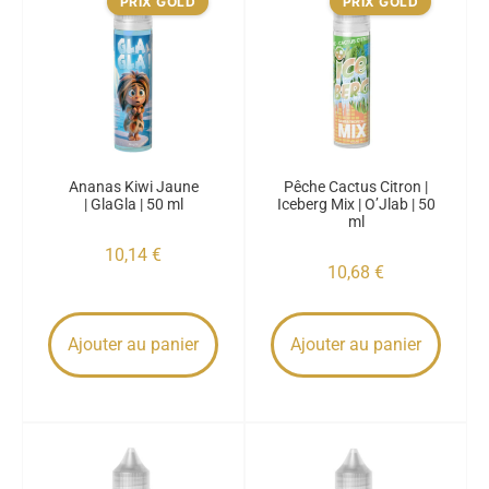
PRIX GOLD
PRIX GOLD
Ananas Kiwi Jaune
Pêche Cactus Citron |
| GlaGla | 50 ml
Iceberg Mix | O’Jlab | 50
ml
10,14
€
10,68
€
Ajouter au panier
Ajouter au panier