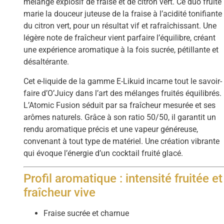
mélange explosif de fraise et de citron vert. Ce duo fruité
marie la douceur juteuse de la fraise à l’acidité tonifiante
du citron vert, pour un résultat vif et rafraîchissant. Une
légère note de fraîcheur vient parfaire l’équilibre, créant
une expérience aromatique à la fois sucrée, pétillante et
désaltérante.
Cet e-liquide de la gamme E-Likuid incarne tout le savoir-
faire d’O’Juicy dans l’art des mélanges fruités équilibrés.
L’Atomic Fusion séduit par sa fraîcheur mesurée et ses
arômes naturels. Grâce à son ratio 50/50, il garantit un
rendu aromatique précis et une vapeur généreuse,
convenant à tout type de matériel. Une création vibrante
qui évoque l’énergie d’un cocktail fruité glacé.
Profil aromatique : intensité fruitée et
fraîcheur vive
Fraise sucrée et charnue