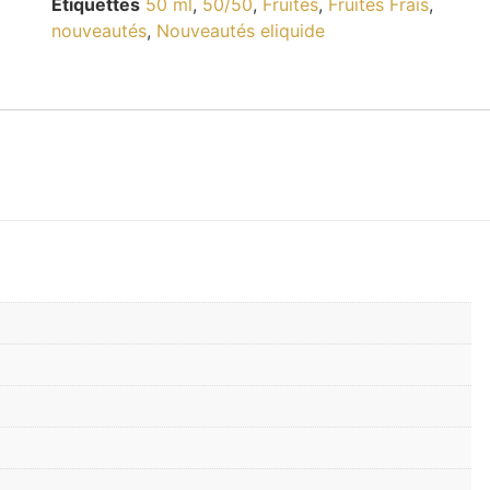
Étiquettes
50 ml
,
50/50
,
Fruités
,
Fruités Frais
,
nouveautés
,
Nouveautés eliquide