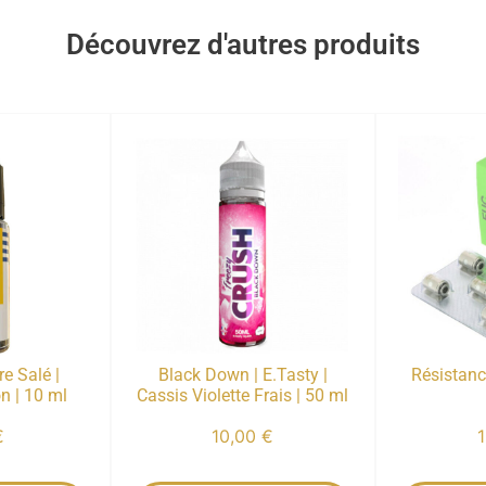
Découvrez d'autres produits
e Salé |
Black Down | E.Tasty |
Résistan
n | 10 ml
Cassis Violette Frais | 50 ml
€
10,00
€