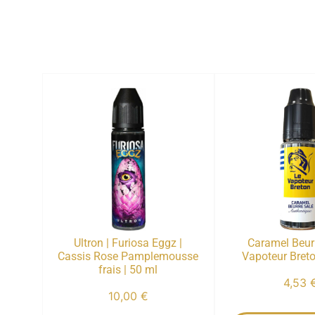
Ultron | Furiosa Eggz |
Caramel Beurr
Cassis Rose Pamplemousse
Vapoteur Breto
frais | 50 ml
4,53
10,00
€