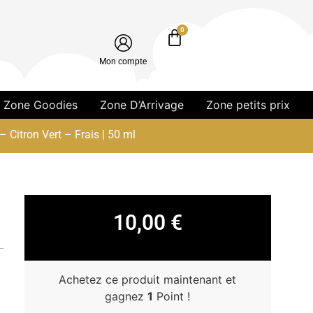
0
Mon compte
Zone Goodies
Zone D’Arrivage
Zone petits prix
– Citron Vert – Frais | 50 ml
10,00
€
Achetez ce produit maintenant et
gagnez
1
Point !