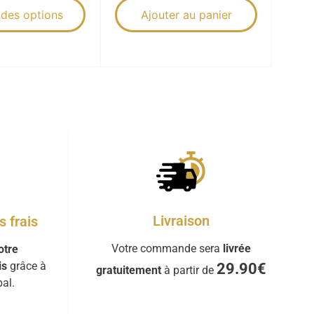
 des options
Ajouter au panier
Livraison
 frais
Votre commande sera
livrée
otre
is
grâce à
29.90€
gratuitement
à partir de
al.