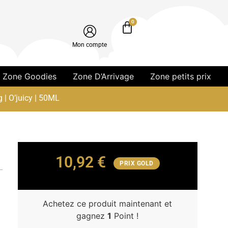
0
Mon compte
Zone Goodies
Zone D’Arrivage
Zone petits prix
 | O’juicy | 50ML
10,92
€
PRIX GOLD
Achetez ce produit maintenant et
gagnez
1
Point !