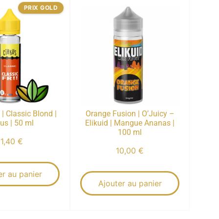
PRIX GOLD
 | Classic Blond |
Orange Fusion | O’Juicy –
kus | 50 ml
Elikuid | Mangue Ananas |
100 ml
11,40
€
10,00
€
er au panier
Ajouter au panier