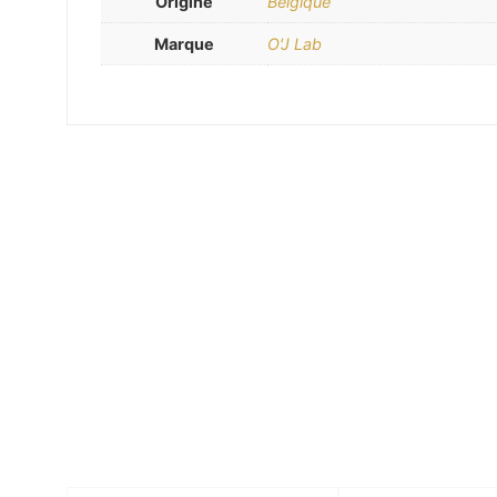
Origine
Belgique
Marque
O'J Lab