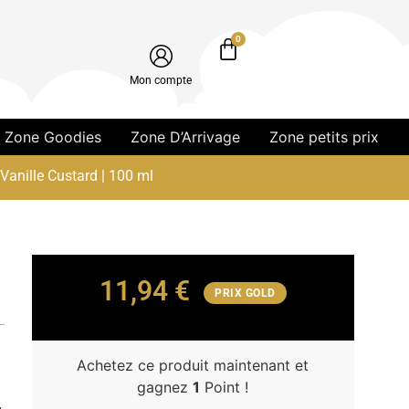
0
Mon compte
Zone Goodies
Zone D’Arrivage
Zone petits prix
 Vanille Custard | 100 ml
11,94
€
PRIX GOLD
Achetez ce produit maintenant et
gagnez
1
Point !