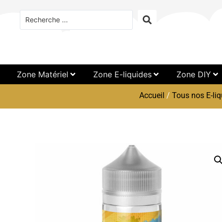
Zone Matériel
Zone E-liquides
Zone DIY
Accueil
/
Tous nos E-liq