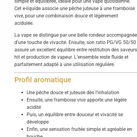
simple et équilibrée, idéale pour une vape quotidienne.
Cet e-liquide associe une pêche juteuse à une framboise
vive, pour une combinaison douce et légèrement
acidulée.
La vape se distingue par une belle rondeur accompagné
d’une touche de vivacité. Ensuite, son ratio PG/VG 50/50
assure un excellent équilibre entre restitution des saveurs
hit et production de vapeur. L’ensemble reste fluide et
parfaitement adapté à une utilisation régulière.
Profil aromatique
Une pêche douce et juteuse dès l’inhalation
Ensuite, une framboise vive apporte une légère
acidité
Puis, un équilibre entre douceur et vivacité se
développe
Enfin, une sensation fruitée simple et agréable en
bouche