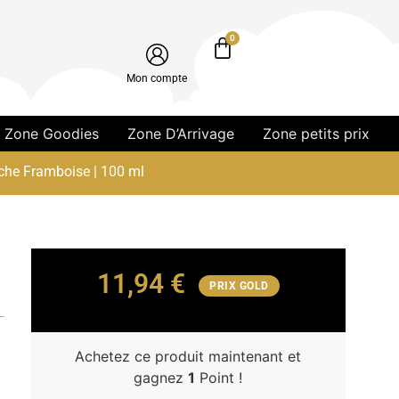
0
Mon compte
Zone Goodies
Zone D’Arrivage
Zone petits prix
êche Framboise | 100 ml
11,94
€
PRIX GOLD
Achetez ce produit maintenant et
gagnez
1
Point !