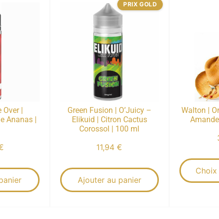
PRIX GOLD
 Over |
Green Fusion | O’Juicy –
Walton | On
 Ananas |
Elikuid | Citron Cactus
Amande G
Corossol | 100 ml
€
11,94
€
Choix
panier
Ajouter au panier