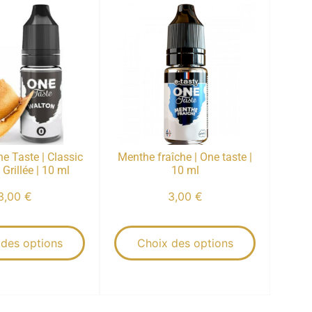
e Taste | Classic
Menthe fraîche | One taste |
rillée | 10 ml
10 ml
3,00
€
3,00
€
 des options
Choix des options