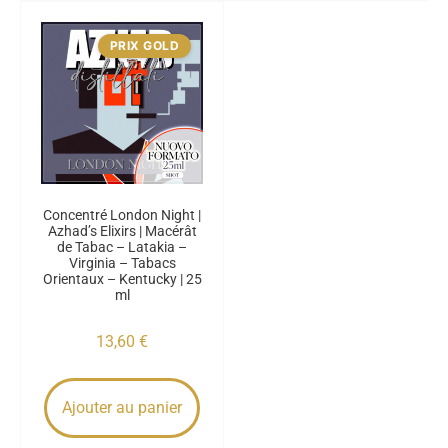
PRIX GOLD
Concentré London Night |
Azhad’s Elixirs | Macérât
de Tabac – Latakia –
Virginia – Tabacs
Orientaux – Kentucky | 25
ml
13,60
€
Ajouter au panier