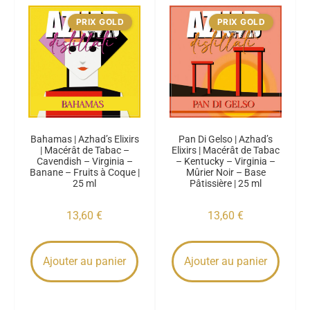
PRIX GOLD
PRIX GOLD
Bahamas | Azhad’s Elixirs
Pan Di Gelso | Azhad’s
| Macérât de Tabac –
Elixirs | Macérât de Tabac
Cavendish – Virginia –
– Kentucky – Virginia –
Banane – Fruits à Coque |
Mûrier Noir – Base
25 ml
Pâtissière | 25 ml
13,60
€
13,60
€
Ajouter au panier
Ajouter au panier