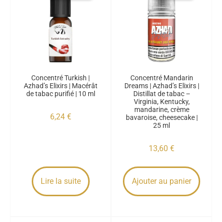
Concentré Turkish |
Concentré Mandarin
Azhad’s Elixirs | Macérât
Dreams | Azhad’s Elixirs |
de tabac purifié | 10 ml
Distillat de tabac –
Virginia, Kentucky,
mandarine, crème
6,24
€
bavaroise, cheesecake |
25 ml
13,60
€
Lire la suite
Ajouter au panier