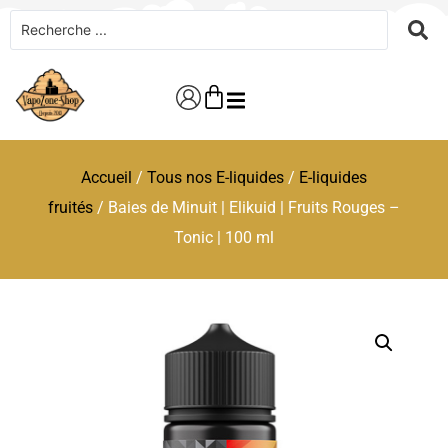
Accueil
/
Tous nos E-liquides
/
E-liquides
fruités
/ Baies de Minuit | Elikuid | Fruits Rouges –
Tonic | 100 ml