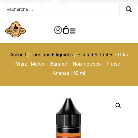
Accueil
/
Tous nos E-liquides
/
E-liquides fruités
/ Orks
| Warz | Melon – Banane – Noix de coco – Fraise –
Ananas | 50 ml