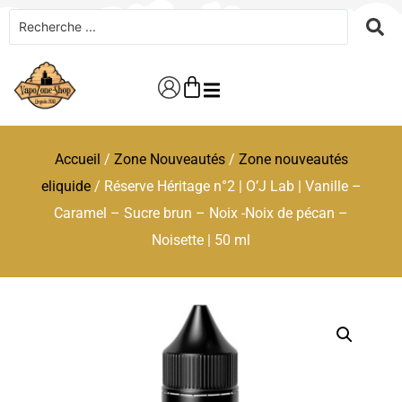
Accueil
/
Zone Nouveautés
/
Zone nouveautés
eliquide
/ Réserve Héritage n°2 | O’J Lab | Vanille –
Caramel – Sucre brun – Noix -Noix de pécan –
Noisette | 50 ml