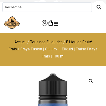
Accueil
/
Tous nos E-liquides
/
E-Liquide Fruité
Frais
/ Fraya Fusion | O’Juicy – Elikuid | Fraise Pitaya
Frais | 100 ml