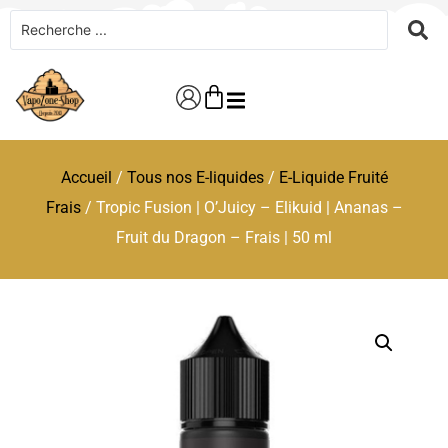
Accueil
/
Tous nos E-liquides
/
E-Liquide Fruité
Frais
/ Tropic Fusion | O’Juicy – Elikuid | Ananas –
Fruit du Dragon – Frais | 50 ml