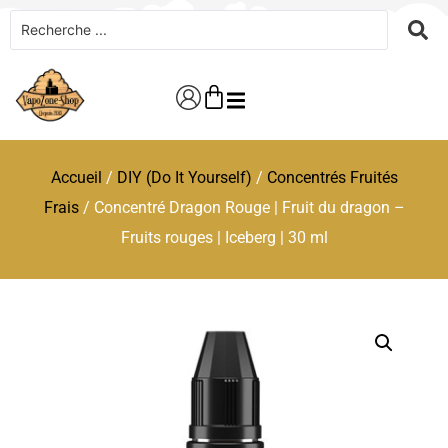
Accueil
/
DIY (Do It Yourself)
/
Concentrés Fruités
Frais
/ Concentré Dragon Rouge | Fruit du dragon –
Fruits rouges | Iceberg | 30 ml