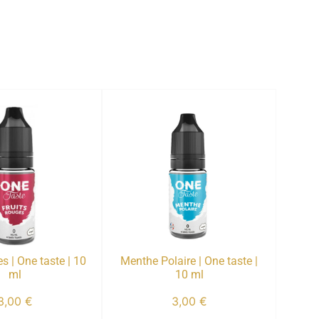
es | One taste | 10
Menthe Polaire | One taste |
ml
10 ml
3,00
€
3,00
€