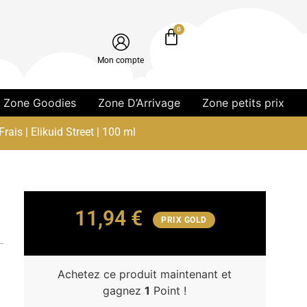
0
Mon compte
Zone Goodies
Zone D’Arrivage
Zone petits prix
is | Elikuid Street | 100 ml
11,94
€
PRIX GOLD
Achetez ce produit maintenant et
gagnez
1
Point !