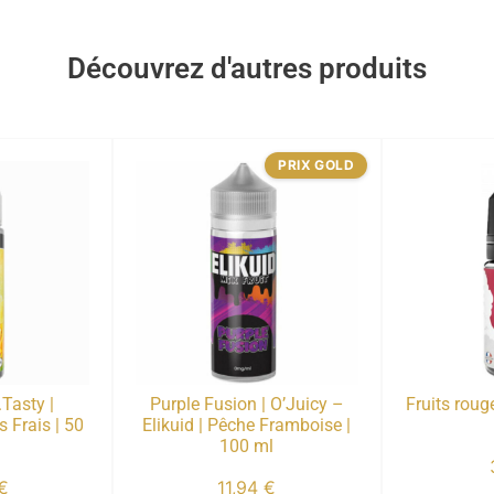
Découvrez d'autres produits
PRIX GOLD
.Tasty |
Purple Fusion | O’Juicy –
Fruits roug
 Frais | 50
Elikuid | Pêche Framboise |
100 ml
€
11,94
€