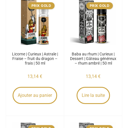
PRIX GOLD
PRIX GOLD
Licorne | Curieux | Astrale |
Baba au rhum | Curieux |
Fraise – fruit du dragon –
Dessert | Gâteau généreux
frais | 50 ml
– rhum ambré | 50 ml
13,14
€
13,14
€
Ajouter au panier
Lire la suite