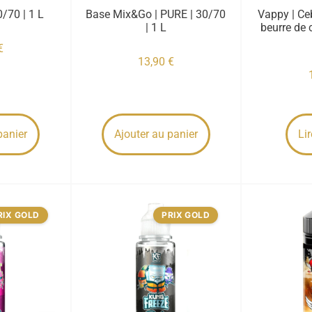
0/70 | 1 L
Base Mix&Go | PURE | 30/70
Vappy | Ce
| 1 L
beurre de 
€
13,90
€
panier
Ajouter au panier
Lir
RIX GOLD
PRIX GOLD