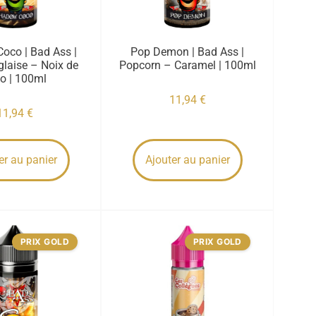
oco | Bad Ass |
Pop Demon | Bad Ass |
laise – Noix de
Popcorn – Caramel | 100ml
o | 100ml
11,94
€
11,94
€
er au panier
Ajouter au panier
PRIX GOLD
PRIX GOLD