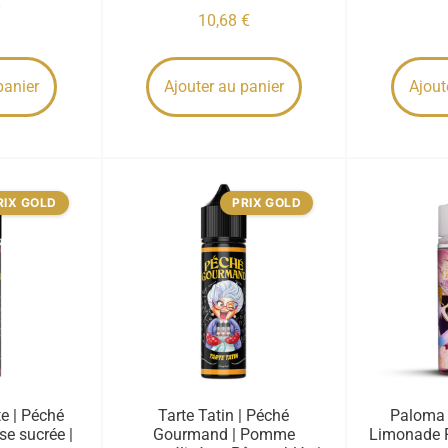
€
10,68
€
panier
Ajouter au panier
Ajout
RIX GOLD
PRIX GOLD
e | Péché
Tarte Tatin | Péché
Paloma |
se sucrée |
Gourmand | Pomme
Limonade F