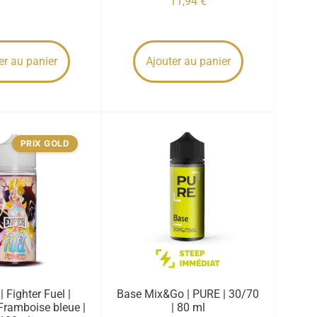
11,94
€
er au panier
Ajouter au panier
PRIX GOLD
 Fighter Fuel |
Base Mix&Go | PURE | 30/70
ramboise bleue |
| 80 ml