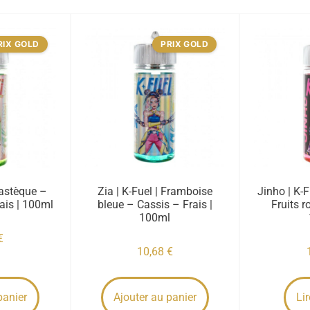
RIX GOLD
PRIX GOLD
Pastèque –
Zia | K-Fuel | Framboise
Jinho | K-
ais | 100ml
bleue – Cassis – Frais |
Fruits r
100ml
€
10,68
€
panier
Ajouter au panier
Lir