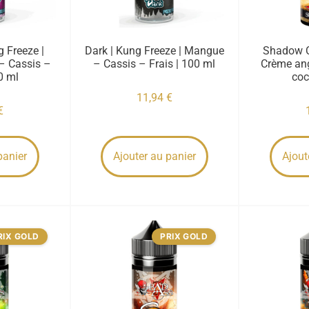
g Freeze |
Dark | Kung Freeze | Mangue
Shadow C
 – Cassis –
– Cassis – Frais | 100 ml
Crème ang
0 ml
coc
11,94
€
€
panier
Ajouter au panier
Ajout
RIX GOLD
PRIX GOLD