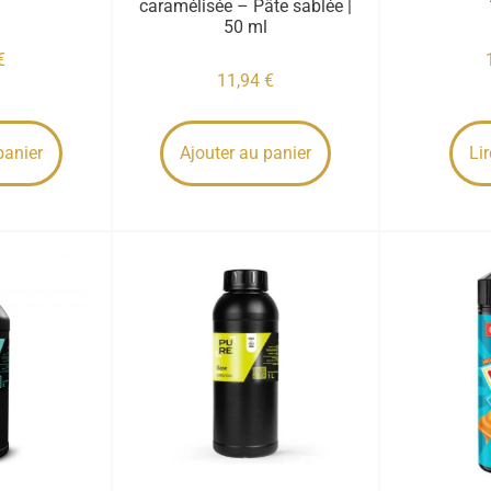
caramélisée – Pâte sablée |
50 ml
€
11,94
€
panier
Ajouter au panier
Lir