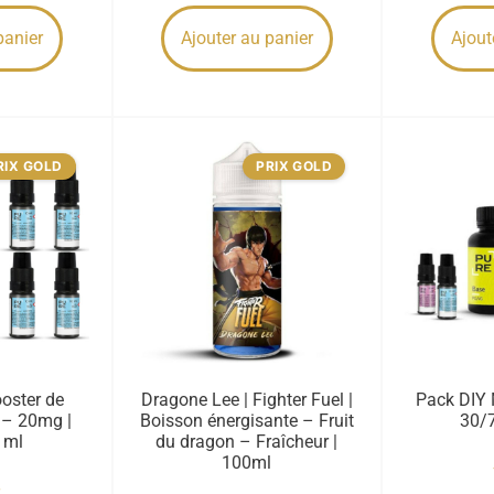
panier
Ajouter au panier
Ajout
RIX GOLD
PRIX GOLD
oster de
Dragone Lee | Fighter Fuel |
Pack DIY 
 – 20mg |
Boisson énergisante – Fruit
30/7
0 ml
du dragon – Fraîcheur |
100ml