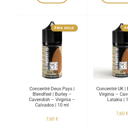
PRIX GOLD
P
Concentré Deux Pays |
Concentré UK | 
Blendfeel | Burley –
Virginia – Ca
Cavendish – Virginia –
Latakia | 
Calvados | 10 ml
7,60
7,60
€