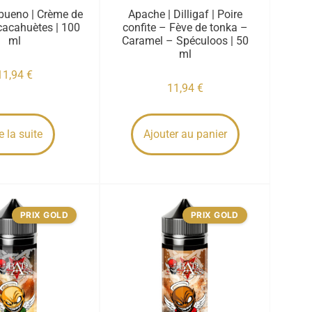
bueno | Crème de
Apache | Dilligaf | Poire
cacahuètes | 100
confite – Fève de tonka –
ml
Caramel – Spéculoos | 50
ml
11,94
€
11,94
€
e la suite
Ajouter au panier
PRIX GOLD
PRIX GOLD