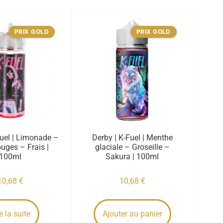
PRIX GOLD
PRIX GOLD
Fuel | Limonade –
Derby | K-Fuel | Menthe
ouges – Frais |
glaciale – Groseille –
100ml
Sakura | 100ml
10,68
€
10,68
€
e la suite
Ajouter au panier