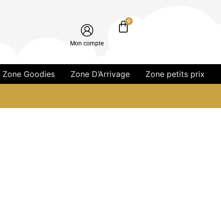
0
Mon compte
Zone Goodies
Zone D’Arrivage
Zone petits prix