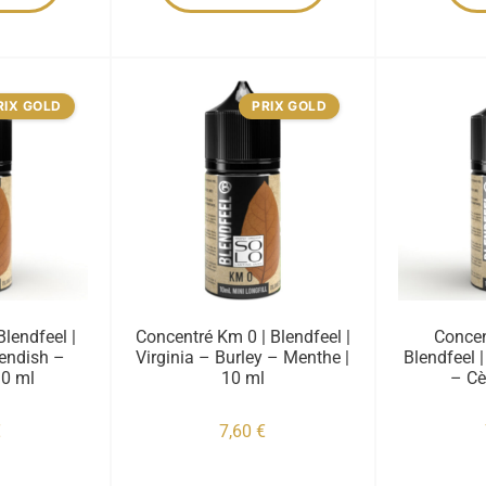
RIX GOLD
PRIX GOLD
Blendfeel |
Concentré Km 0 | Blendfeel |
Concen
vendish –
Virginia – Burley – Menthe |
Blendfeel 
10 ml
10 ml
– Cè
€
7,60
€