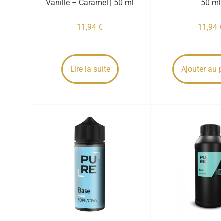
Vanille – Caramel | 50 ml
50 ml
11,94
€
11,94
Lire la suite
Ajouter au 