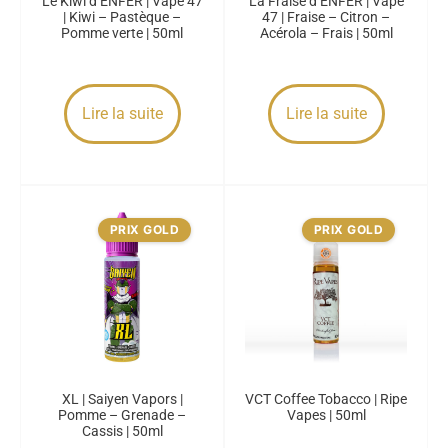
Le Kiwi d’ENFER | Vape 47
La Fraise d’ENFER | Vape
| Kiwi – Pastèque –
47 | Fraise – Citron –
Pomme verte | 50ml
Acérola – Frais | 50ml
Lire la suite
Lire la suite
PRIX GOLD
PRIX GOLD
XL | Saiyen Vapors |
VCT Coffee Tobacco | Ripe
Pomme – Grenade –
Vapes | 50ml
Cassis | 50ml