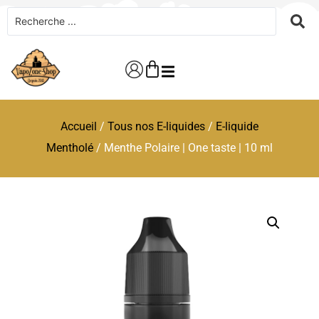
Accueil
/
Tous nos E-liquides
/
E-liquide
Mentholé
/ Menthe Polaire | One taste | 10 ml