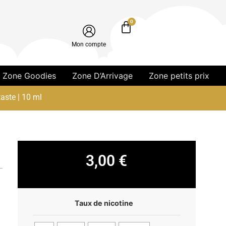
0
Mon compte
Zone Goodies
Zone D’Arrivage
Zone petits prix
ste | 10 ml
3,00
€
Taux de nicotine