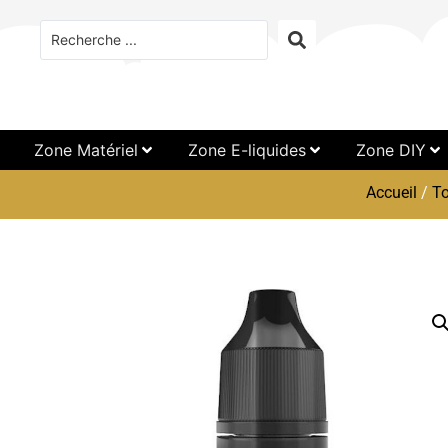
Zone Matériel
Zone E-liquides
Zone DIY
Accueil
/
To