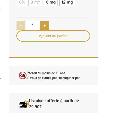
0%
3 mg
6 mg
12 mg
e
−
+
Ajouter au panier
Interdit au moins de 18 ans.
-18
Si vous ne fumez pas, ne vapoter pas
Livraison offerte à partir de
29.90€
a