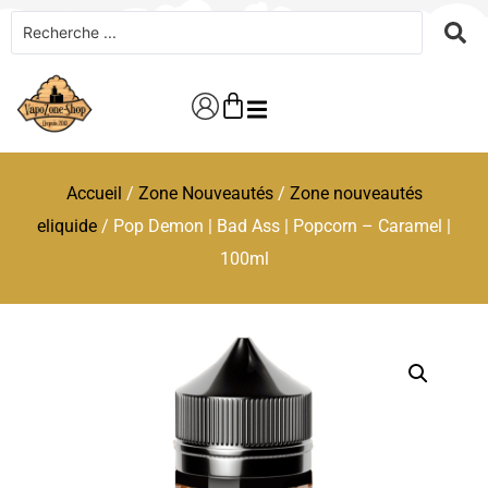
Accueil
/
Zone Nouveautés
/
Zone nouveautés
eliquide
/ Pop Demon | Bad Ass | Popcorn – Caramel |
100ml