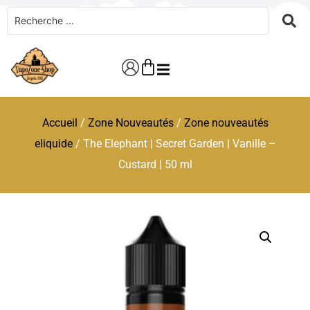
Accueil
/
Zone Nouveautés
/
Zone nouveautés
eliquide
/ The Elephant | Secret Garden | Vanille –
Custard | 50 ml