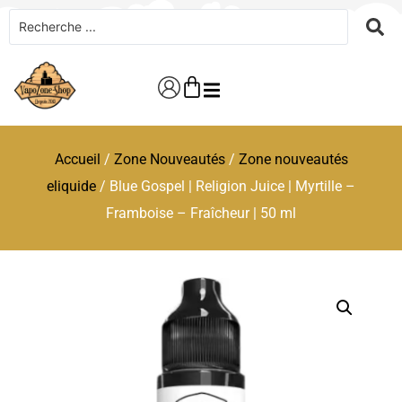
Accueil
/
Zone Nouveautés
/
Zone nouveautés
eliquide
/ Blue Gospel | Religion Juice | Myrtille –
Framboise – Fraîcheur | 50 ml