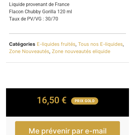
Liquide provenant de France
Flacon Chubby Gorilla 120 ml
Taux de PV/VG : 30/70
Catégories
E-liquides fruités
,
Tous nos E-liquides
,
Zone Nouveautés
,
Zone nouveautés eliquide
16,50
€
PRIX GOLD
Me prévenir par e-mail