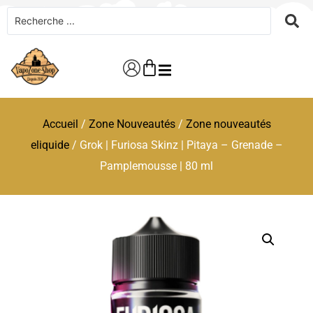
Accueil
/
Zone Nouveautés
/
Zone nouveautés
eliquide
/ Grok | Furiosa Skinz | Pitaya – Grenade –
Pamplemousse | 80 ml