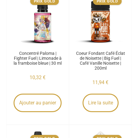
PRIX GOLD
PRIX GOLD
Concentré Paloma |
Coeur Fondant Café Éclat
Fighter Fuel | Limonade à
de Noisette | Big Fuel |
la framboise bleue | 30 ml
Café Vanille Noisette |
200ml
10,32
€
11,94
€
Ajouter au panier
Lire la suite