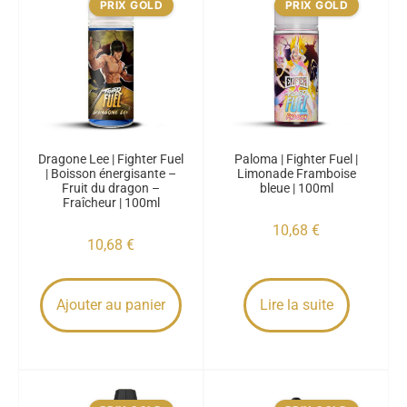
PRIX GOLD
PRIX GOLD
Dragone Lee | Fighter Fuel
Paloma | Fighter Fuel |
| Boisson énergisante –
Limonade Framboise
Fruit du dragon –
bleue | 100ml
Fraîcheur | 100ml
10,68
€
10,68
€
Ajouter au panier
Lire la suite