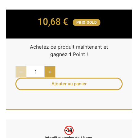
10,68
€
PRIX GOLD
Achetez ce produit maintenant et
gagnez
1
Point !
−
+
Ajouter au panier
-18
Interdit au moins de 18 ans.