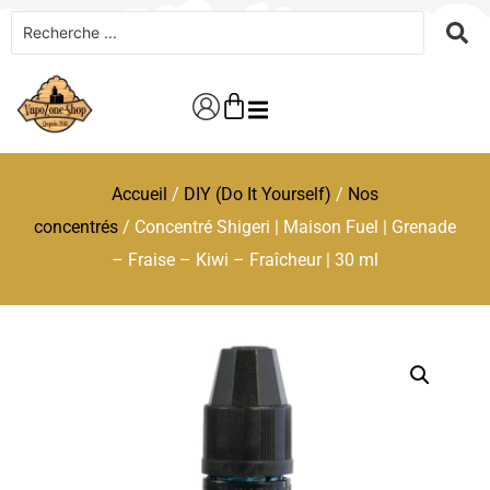
Accueil
/
DIY (Do It Yourself)
/
Nos
concentrés
/ Concentré Shigeri | Maison Fuel | Grenade
– Fraise – Kiwi – Fraîcheur | 30 ml