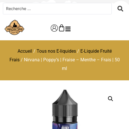
Accueil
/
Tous nos E-liquides
/
E-Liquide Fruité
Frais
/ Nirvana | Poppy’s | Fraise – Menthe – Frais | 50
ml