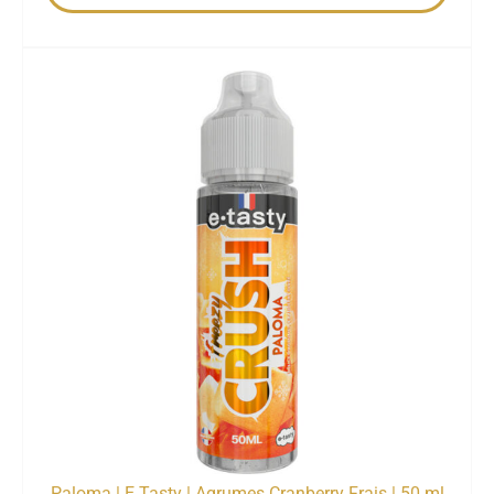
Paloma | E.Tasty | Agrumes Cranberry Frais | 50 ml