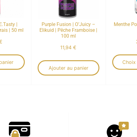
E.Tasty |
Purple Fusion | O’Juicy –
Menthe Pol
rais | 50 ml
Elikuid | Pêche Framboise |
100 ml
€
11,94
€
panier
Choix
Ajouter au panier