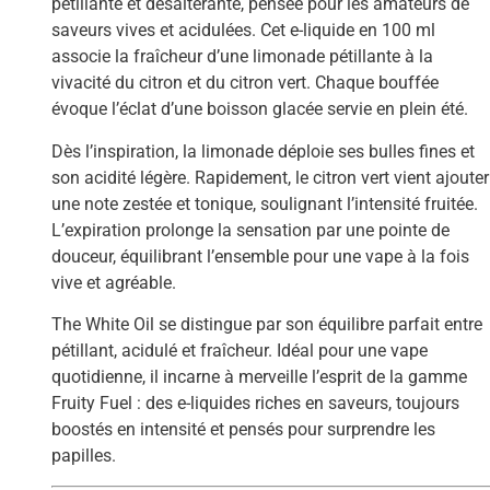
pétillante et désaltérante, pensée pour les amateurs de
saveurs vives et acidulées. Cet e-liquide en 100 ml
associe la fraîcheur d’une limonade pétillante à la
vivacité du citron et du citron vert. Chaque bouffée
évoque l’éclat d’une boisson glacée servie en plein été.
Dès l’inspiration, la limonade déploie ses bulles fines et
son acidité légère. Rapidement, le citron vert vient ajouter
une note zestée et tonique, soulignant l’intensité fruitée.
L’expiration prolonge la sensation par une pointe de
douceur, équilibrant l’ensemble pour une vape à la fois
vive et agréable.
The White Oil se distingue par son équilibre parfait entre
pétillant, acidulé et fraîcheur. Idéal pour une vape
quotidienne, il incarne à merveille l’esprit de la gamme
Fruity Fuel : des e-liquides riches en saveurs, toujours
boostés en intensité et pensés pour surprendre les
papilles.