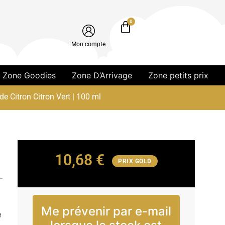
0
Mon compte
Zone Goodies
Zone D’Arrivage
Zone petits prix
de Citron Citron Vert | 100 ml
10,68
€
PRIX GOLD
Me prévenir par e-mail
e