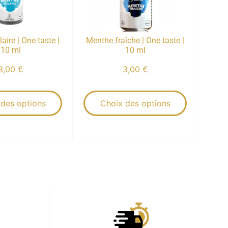
aire | One taste |
Menthe fraîche | One taste |
10 ml
10 ml
3,00
€
3,00
€
 des options
Choix des options