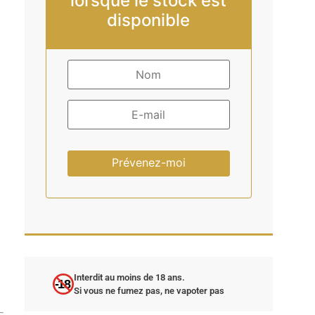
lorsque le stock est
disponible
Prévenez-moi
Interdit au moins de 18 ans.
-18
Si vous ne fumez pas, ne vapoter pas