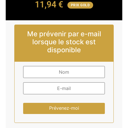
11,94
€
PRIX GOLD
Me prévenir par e-mail
lorsque le stock est
disponible