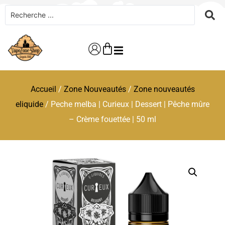
Accueil
/
Zone Nouveautés
/
Zone nouveautés
eliquide
/ Peche melba | Curieux | Dessert | Pêche mûre
– Crème fouettée | 50 ml