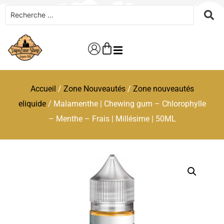
Accueil
/
Zone Nouveautés
/
Zone nouveautés
eliquide
/ Malamenthe | Chewing gum – Chlorophylle
– Menthe – Frais | Millésime | 50ML