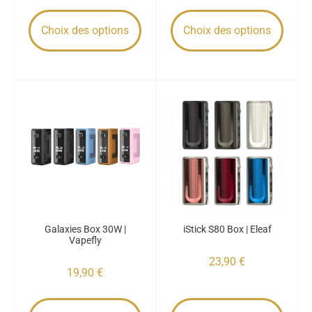
Choix des options
Choix des options
Galaxies Box 30W |
iStick S80 Box | Eleaf
Vapefly
23,90
€
19,90
€