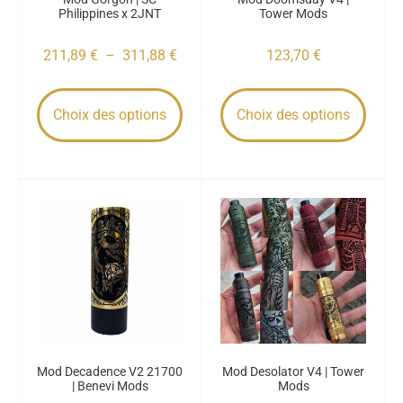
Philippines x 2JNT
Tower Mods
211,89
€
–
311,88
€
123,70
€
Choix des options
Choix des options
Mod Decadence V2 21700
Mod Desolator V4 | Tower
| Benevi Mods
Mods