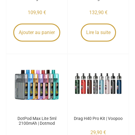
109,90
€
132,90
€
Ajouter au panier
Lire la suite
DotPod Max Lite 5ml
Drag H40 Pro Kit | Voopoo
2100mAh | Dotmod
29,90
€