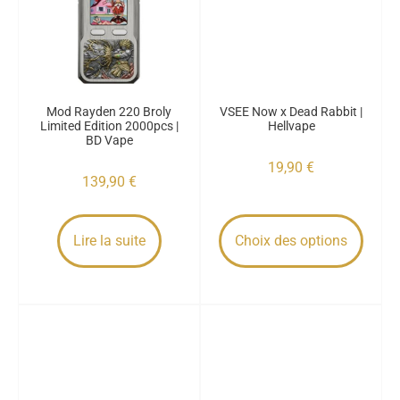
Mod Rayden 220 Broly
VSEE Now x Dead Rabbit |
Limited Edition 2000pcs |
Hellvape
BD Vape
19,90
€
139,90
€
Lire la suite
Choix des options