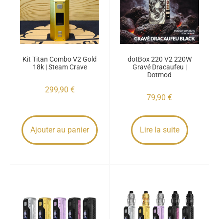
Kit Titan Combo V2 Gold
dotBox 220 V2 220W
18k | Steam Crave
Gravé Dracaufeu |
Dotmod
299,90
€
79,90
€
Ajouter au panier
Lire la suite