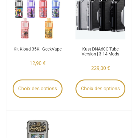
Kit Kloud 35K | GeekVape
Kust DNA60C Tube
Version | 3.14 Mods
12,90
€
229,00
€
Choix des options
Choix des options