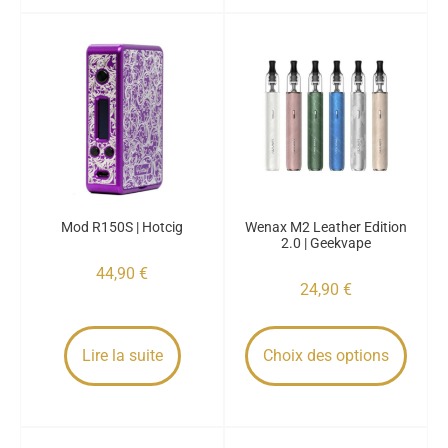
Mod R150S | Hotcig
Wenax M2 Leather Edition
2.0 | Geekvape
44,90
€
24,90
€
Lire la suite
Choix des options