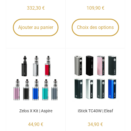
332,30
€
109,90
€
Ajouter au panier
Choix des options
Zelos X Kit | Aspire
iStick TC40W | Eleaf
44,90
€
34,90
€