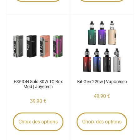
ESPION Solo 80W TC Box
Kit Gen 220w | Vaporesso
Mod | Joyetech
49,90
€
39,90
€
Choix des options
Choix des options