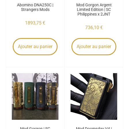
Abomino DNA250C |
Mod Gorgon Argent
Strangers Mods
Limited Edition | SC
Philippines x 2JNT
1893,75
€
736,10
€
Ajouter au panier
Ajouter au panier
Mod Gorgon | SC
Mod Doomsday V4 |