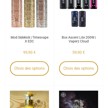
Mod Sidekick | Timesvape
Box Ascent Lite 200W |
X EDC
Vaperz Cloud
99,90
€
59,90
€
Choix des options
Choix des options