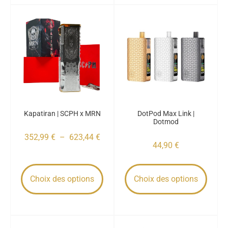
Kapatiran | SCPH x MRN
DotPod Max Link |
Dotmod
352,99
€
–
623,44
€
44,90
€
Choix des options
Choix des options