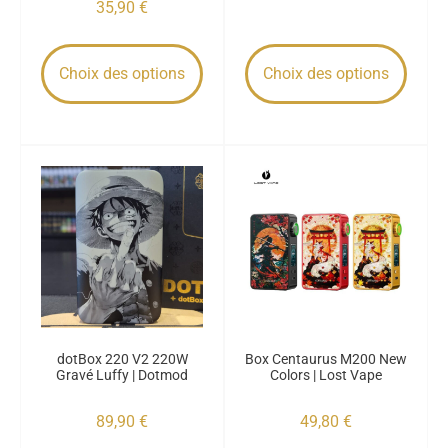
35,90
€
Choix des options
Choix des options
dotBox 220 V2 220W
Box Centaurus M200 New
Gravé Luffy | Dotmod
Colors | Lost Vape
89,90
€
49,80
€