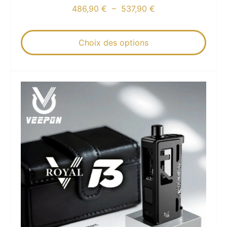
486,90
€
–
537,90
€
Choix des options