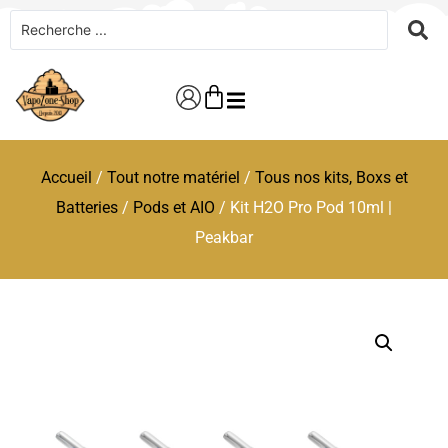
Accueil
/
Tout notre matériel
/
Tous nos kits, Boxs et
Batteries
/
Pods et AIO
/ Kit H2O Pro Pod 10ml |
Peakbar