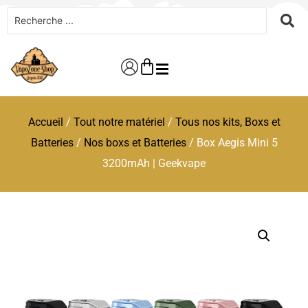
Accueil
/
Tout notre matériel
/
Tous nos kits, Boxs et
Batteries
/
Nos boxs et Batteries
/ Box Aegis Mini 5
3200mAh | Geekvape