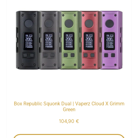
Box Republic Squonk Dual | Vaperz Cloud X Grimm
Green
104,90
€