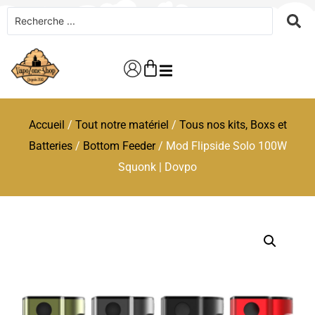
Accueil
/
Tout notre matériel
/
Tous nos kits, Boxs et
Batteries
/
Bottom Feeder
/ Mod Flipside Solo 100W
Squonk | Dovpo