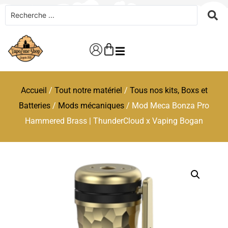
Accueil
/
Tout notre matériel
/
Tous nos kits, Boxs et
Batteries
/
Mods mécaniques
/ Mod Meca Bonza Pro
Hammered Brass | ThunderCloud x Vaping Bogan