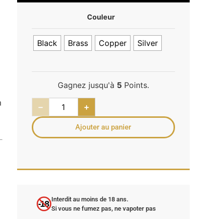
Couleur
Black
Brass
Copper
Silver
Gagnez jusqu'à
5
Points.
n
−
+
Ajouter au panier
Interdit au moins de 18 ans.
-18
Si vous ne fumez pas, ne vapoter pas