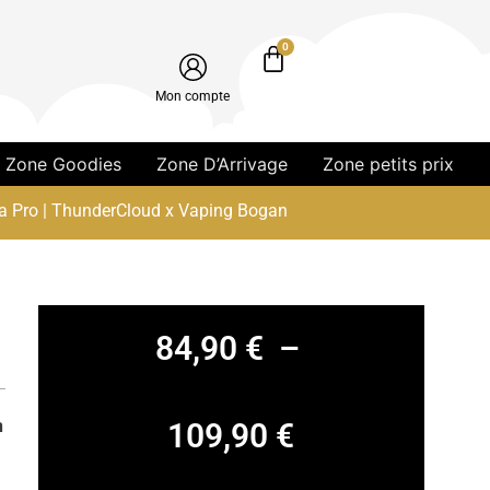
0
Mon compte
Zone Goodies
Zone D’Arrivage
Zone petits prix
 Pro | ThunderCloud x Vaping Bogan
84,90
€
–
n
109,90
€