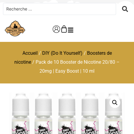
Accueil
/
DIY (Do It Yourself)
/
Boosters de
nicotine
/ Pack de 10 Booster de Nicotine 20/80 –
20mg | Easy Boost | 10 ml