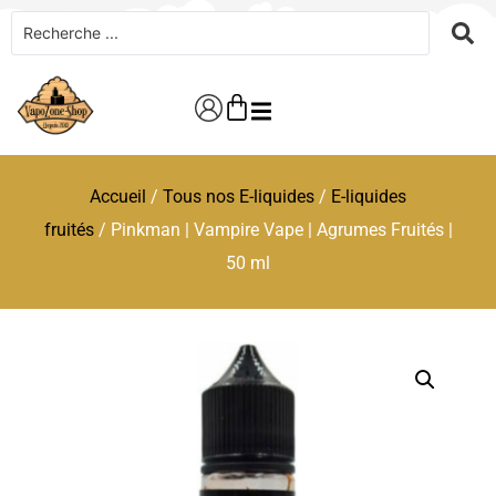
Accueil
/
Tous nos E-liquides
/
E-liquides
fruités
/ Pinkman | Vampire Vape | Agrumes Fruités |
50 ml