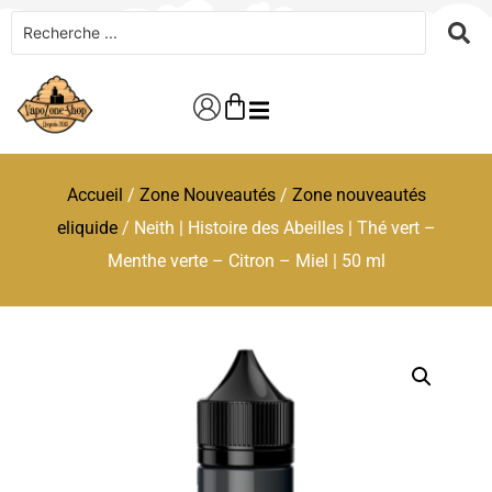
Accueil
/
Zone Nouveautés
/
Zone nouveautés
eliquide
/ Neith | Histoire des Abeilles | Thé vert –
Menthe verte – Citron – Miel | 50 ml