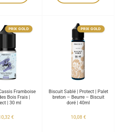
PRIX GOLD
PRIX GOLD
Cassis Framboise
Biscuit Sablé | Protect | Palet
des Bois Frais |
breton – Beurre – Biscuit
ect | 30 ml
doré | 40ml
10,32
€
10,08
€