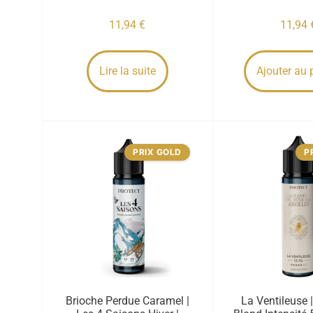
11,94
€
11,94
Lire la suite
Ajouter au 
PRIX GOLD
P
Brioche Perdue Caramel |
La Ventileuse |