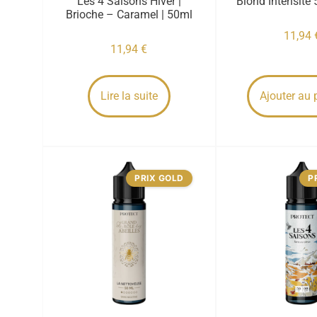
Les 4 Saisons Hiver |
Blond Intensité 
Brioche – Caramel | 50ml
11,94
11,94
€
Lire la suite
Ajouter au 
PRIX GOLD
P