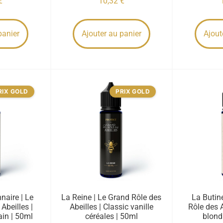
€
10,32
€
panier
Ajouter au panier
Ajout
RIX GOLD
PRIX GOLD
naire | Le
La Reine | Le Grand Rôle des
La Butin
Abeilles |
Abeilles | Classic vanille
Rôle des A
ain | 50ml
céréales | 50ml
blond