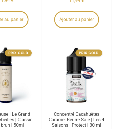
11,94
€
11,94
€
er au panier
Ajouter au panier
PRIX GOLD
PRIX GOLD
euse | Le Grand
Concentré Cacahuètes
beilles | Classic
Caramel Beurre Salé | Les 4
 brun | 50ml
Saisons | Protect | 30 ml