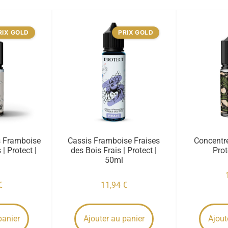
RIX GOLD
PRIX GOLD
s Framboise
Cassis Framboise Fraises
Concentré
| Protect |
des Bois Frais | Protect |
Prot
50ml
€
11,94
€
panier
Ajouter au panier
Ajout