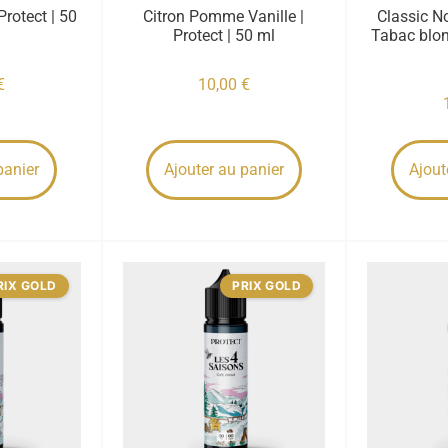
Protect | 50
Citron Pomme Vanille |
Classic No
Protect | 50 ml
Tabac blon
€
10,00
€
panier
Ajouter au panier
Ajout
RIX GOLD
PRIX GOLD