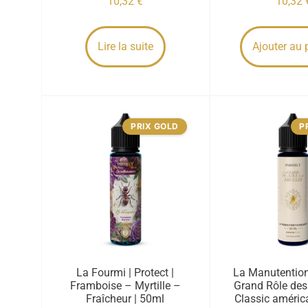
10,32
€
10,32
Lire la suite
Ajouter au 
PRIX GOLD
P
La Fourmi | Protect |
La Manutention
Framboise – Myrtille –
Grand Rôle des 
Fraîcheur | 50ml
Classic améric