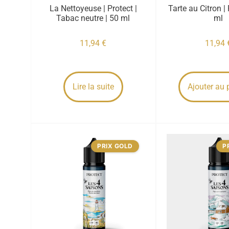
La Nettoyeuse | Protect |
Tarte au Citron | 
Tabac neutre | 50 ml
ml
11,94
€
11,94
Lire la suite
Ajouter au 
PRIX GOLD
P