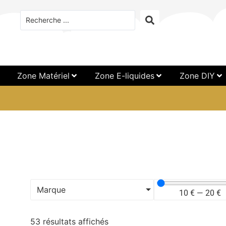
Zone Matériel
Zone E-liquides
Zone DIY
Marque
10
€
—
20
€
53 résultats affichés