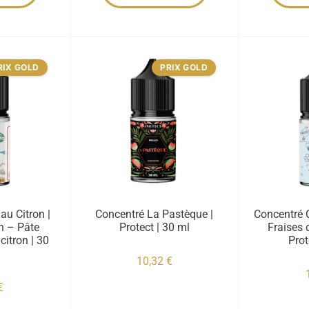
RIX GOLD
PRIX GOLD
au Citron |
Concentré La Pastèque |
Concentré 
on – Pâte
Protect | 30 ml
Fraises 
citron | 30
Prot
10,32
€
€