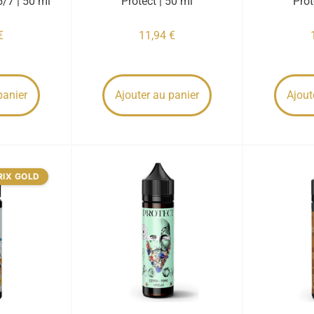
5/7 | 50 ml
Protect | 50 ml
Prot
€
11,94
€
panier
Ajouter au panier
Ajout
RIX GOLD