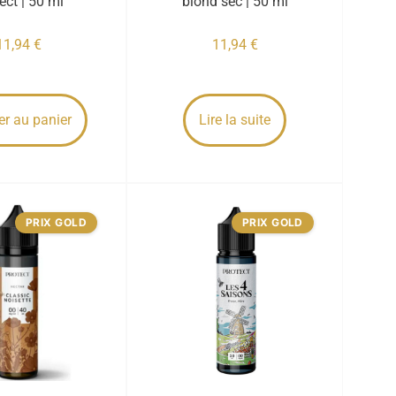
ect | 50 ml
blond sec | 50 ml
11,94
€
11,94
€
er au panier
Lire la suite
PRIX GOLD
PRIX GOLD