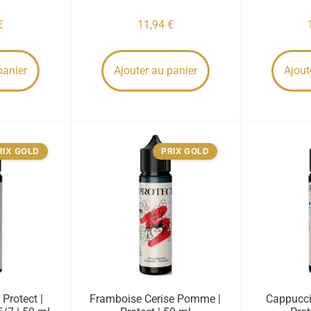
€
11,94
€
panier
Ajouter au panier
Ajout
RIX GOLD
PRIX GOLD
 Protect |
Framboise Cerise Pomme |
Cappucc