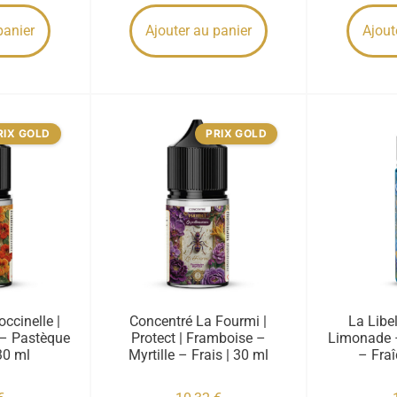
panier
Ajouter au panier
Ajout
RIX GOLD
PRIX GOLD
ccinelle |
Concentré La Fourmi |
La Libel
 – Pastèque
Protect | Framboise –
Limonade –
30 ml
Myrtille – Frais | 30 ml
– Fraî