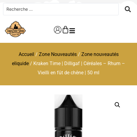
Accueil
/
Zone Nouveautés
/
Zone nouveautés
eliquide
/ Kraken Time | Dilligaf | Céréales – Rhum –
Vieilli en fût de chêne | 50 ml