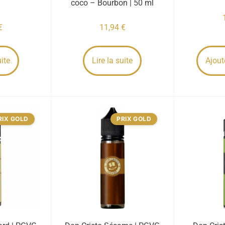
coco – Bourbon | 50 ml
€
11,94
€
uite
Lire la suite
Ajout
RIX GOLD
PRIX GOLD