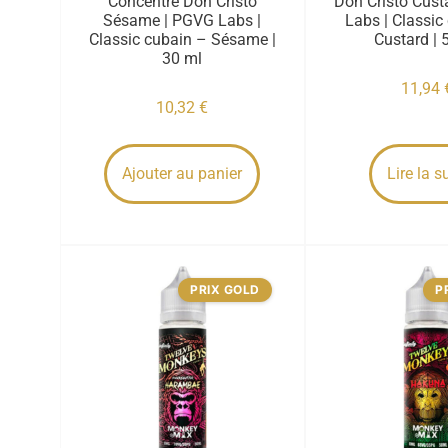
Concentré Don Cristo
Don Cristo Cust
Sésame | PGVG Labs |
Labs | Classic
Classic cubain – Sésame |
Custard | 
30 ml
11,94
10,32
€
Ajouter au panier
Lire la s
PRIX GOLD
P