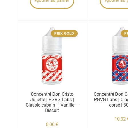
Ajouter au panier
Ajouter au 
PRIX GOLD
P
Concentré Don Cristo
Concentré Don Cr
Juliette | PGVG Labs |
PGVG Labs | Cla
Classic cubain – Vanille –
corsé | 3
Biscuit
10,32
8,00
€