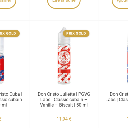
panier
Lire la suite
Ajout
RIX GOLD
PRIX GOLD
isto Cuba |
Don Cristo Juliette | PGVG
Don Cris
ssic cubain
Labs | Classic cubain –
Labs | Clas
0 ml
Vanille – Biscuit | 50 ml
€
11,94
€