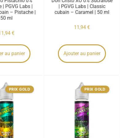
to Pistachio 0%
Don Cristo XO 0% Sucralose
e | PGVG Labs |
| PGVG Labs | Classic
bain – Pistache |
cubain – Caramel | 50 ml
50 ml
11,94
€
11,94
€
er au panier
Ajouter au panier
PRIX GOLD
PRIX GOLD