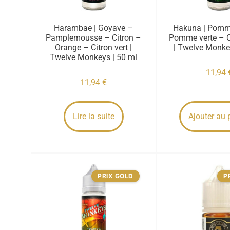
Harambae | Goyave –
Hakuna | Pomm
Pamplemousse – Citron –
Pomme verte – 
Orange – Citron vert |
| Twelve Monke
Twelve Monkeys | 50 ml
11,94
11,94
€
Lire la suite
Ajouter au 
PRIX GOLD
P