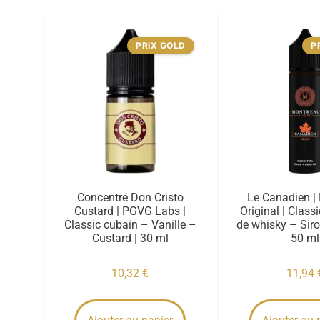
PRIX GOLD
P
Concentré Don Cristo
Le Canadien |
Custard | PGVG Labs |
Original | Clas
Classic cubain – Vanille –
de whisky – Sirop
Custard | 30 ml
50 ml
10,32
€
11,94