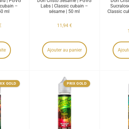
ard | PGVG
Don Cristo Sésame | PGVG
Don Cris
 cubain –
Labs | Classic cubain –
Sucralos
50 ml
sésame | 50 ml
Classic cu
€
11,94
€
uite
Ajouter au panier
Ajout
RIX GOLD
PRIX GOLD