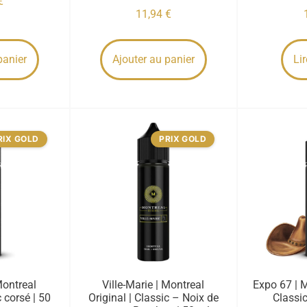
€
11,94
€
panier
Ajouter au panier
Lir
RIX GOLD
PRIX GOLD
Montreal
Ville-Marie | Montreal
Expo 67 | M
c corsé | 50
Original | Classic – Noix de
Classic