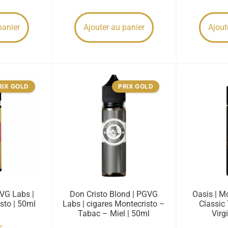
panier
Ajouter au panier
Ajout
RIX GOLD
PRIX GOLD
GVG Labs |
Don Cristo Blond | PGVG
Oasis | Mo
sto | 50ml
Labs | cigares Montecristo –
Classic 
Tabac – Miel | 50ml
Virg