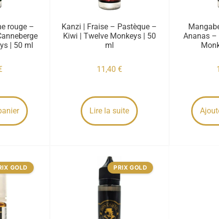
e rouge –
Kanzi | Fraise – Pastèque –
Mangabe
Canneberge
Kiwi | Twelve Monkeys | 50
Ananas – 
ys | 50 ml
ml
Monk
€
11,40
€
panier
Lire la suite
Ajout
RIX GOLD
PRIX GOLD