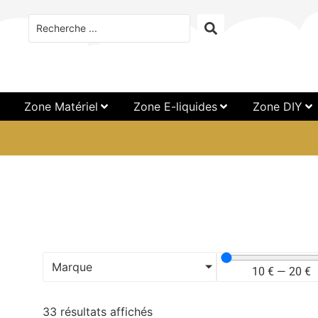
Zone Matériel
Zone E-liquides
Zone DIY
Marque
10
€
—
20
€
33 résultats affichés