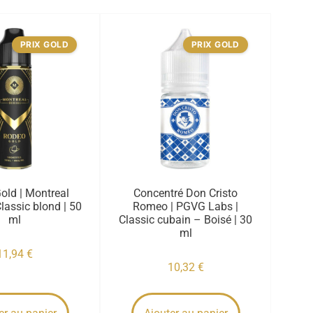
PRIX GOLD
PRIX GOLD
old | Montreal
Concentré Don Cristo
Classic blond | 50
Romeo | PGVG Labs |
ml
Classic cubain – Boisé | 30
ml
11,94
€
10,32
€