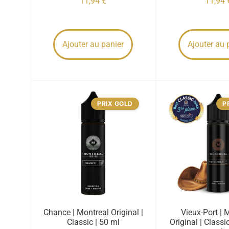
11,94
€
11,94
Ajouter au panier
Ajouter au 
PRIX GOLD
P
Chance | Montreal Original |
Vieux-Port | 
Classic | 50 ml
Original | Classi