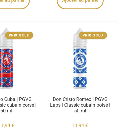
er au panier
Ajouter au panier
PRIX GOLD
PRIX GOLD
to Cuba | PGVG
Don Cristo Romeo | PGVG
sic cubain corsé |
Labs | Classic cubain boisé |
50 ml
50 ml
11,94
€
11,94
€