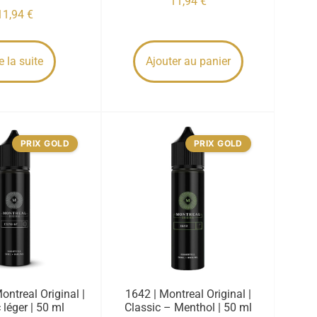
11,94
€
11,94
€
e la suite
Ajouter au panier
PRIX GOLD
PRIX GOLD
ontreal Original |
1642 | Montreal Original |
 léger | 50 ml
Classic – Menthol | 50 ml