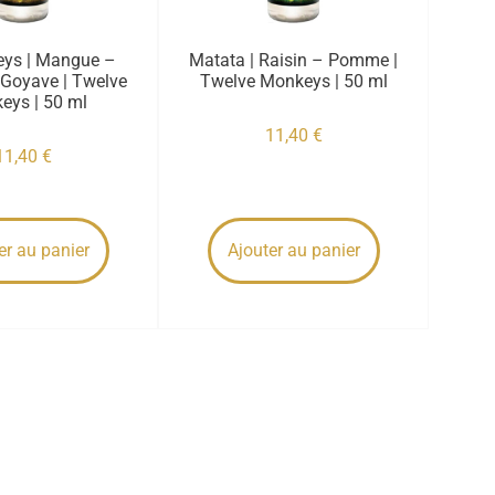
ys | Mangue –
Matata | Raisin – Pomme |
Goyave | Twelve
Twelve Monkeys | 50 ml
eys | 50 ml
11,40
€
11,40
€
er au panier
Ajouter au panier