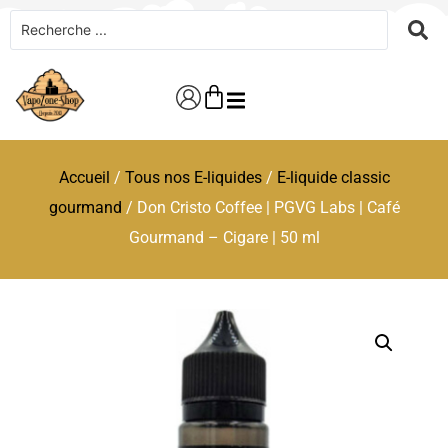
Accueil
/
Tous nos E-liquides
/
E-liquide classic
gourmand
/ Don Cristo Coffee | PGVG Labs | Café
Gourmand – Cigare | 50 ml