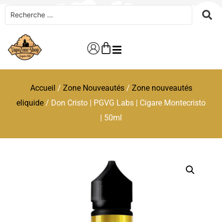
Accueil
/
Zone Nouveautés
/
Zone nouveautés
eliquide
/ Don Cristo | PGVG Labs | Cigare Montecristo
| 50ml