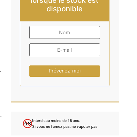
lorsque le stock est
disponible
Prévenez-moi
e
Interdit au moins de 18 ans.
-18
Si vous ne fumez pas, ne vapoter pas