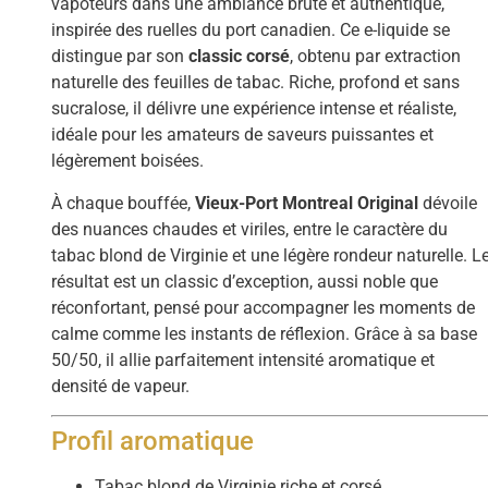
vapoteurs dans une ambiance brute et authentique,
inspirée des ruelles du port canadien. Ce e-liquide se
distingue par son
classic corsé
, obtenu par extraction
naturelle des feuilles de tabac. Riche, profond et sans
sucralose, il délivre une expérience intense et réaliste,
idéale pour les amateurs de saveurs puissantes et
légèrement boisées.
À chaque bouffée,
Vieux-Port Montreal Original
dévoile
des nuances chaudes et viriles, entre le caractère du
tabac blond de Virginie et une légère rondeur naturelle. L
résultat est un classic d’exception, aussi noble que
réconfortant, pensé pour accompagner les moments de
calme comme les instants de réflexion. Grâce à sa base
50/50, il allie parfaitement intensité aromatique et
densité de vapeur.
Profil aromatique
Tabac blond de Virginie riche et corsé