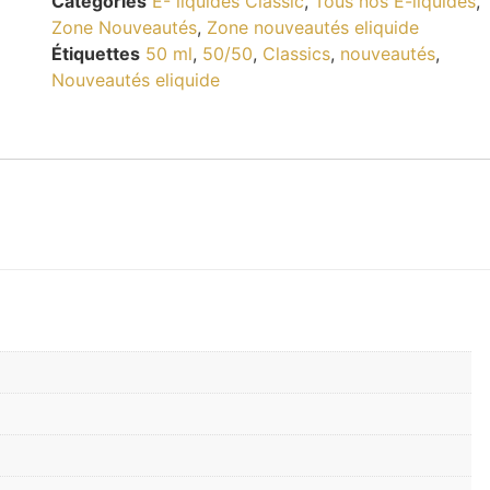
Catégories
E- liquides Classic
,
Tous nos E-liquides
,
Zone Nouveautés
,
Zone nouveautés eliquide
Étiquettes
50 ml
,
50/50
,
Classics
,
nouveautés
,
Nouveautés eliquide