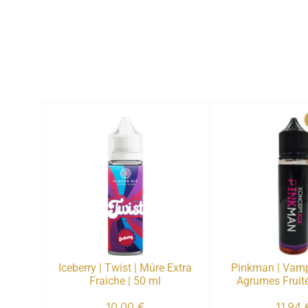
Iceberry | Twist | Mûre Extra
Pinkman | Vamp
Fraiche | 50 ml
Agrumes Fruité
10,00
€
11,94