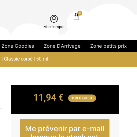
0
Mon compte
Zone Goodies
Zone D’Arrivage
Zone petits prix
 | Classic corsé | 50 ml
11,94
€
PRIX GOLD
Me prévenir par e-mail