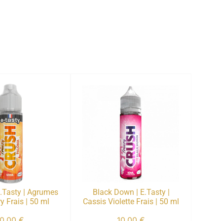
.Tasty | Agrumes
Black Down | E.Tasty |
y Frais | 50 ml
Cassis Violette Frais | 50 ml
10,00
€
10,00
€