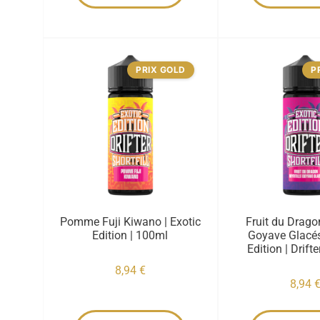
PRIX GOLD
P
Pomme Fuji Kiwano | Exotic
Fruit du Dragon
Edition | 100ml
Goyave Glacés
Edition | Drift
8,94
€
8,94