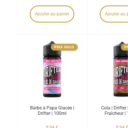
Ajouter au panier
Ajouter au 
PRIX GOLD
P
Barbe à Papa Glacée |
Cola | Drifter
Drifter | 100ml
Fraîcheur |
8,94
€
8,94