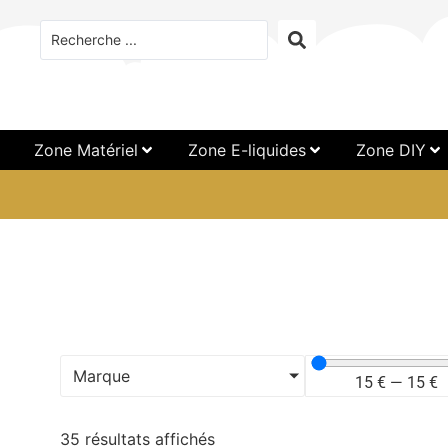
Zone Matériel
Zone E-liquides
Zone DIY
Marque
15
€
—
15
€
35 résultats affichés