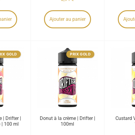
panier
Ajouter au panier
Ajout
RIX GOLD
PRIX GOLD
 | Drifter |
Donut à la crème | Drifter |
Custard Va
 | 100 ml
100ml