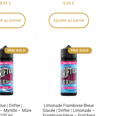
8,94
€
8,94
€
er au panier
Ajouter au panier
PRIX GOLD
PRIX GOLD
ue | Drifter |
Limonade Framboise Bleue
– Myrtille – Mûre
Glacée | Drifter | Limonade –
 100 ml
Framboise bleue – Fraîcheur