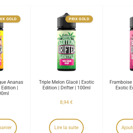
RIX GOLD
PRIX GOLD
gue Ananas
Triple Melon Glacé | Exotic
Framboise 
 Edition |
Edition | Drifter | 100ml
Exotic Ed
100ml
8,94
€
€
panier
Lire la suite
Ajout