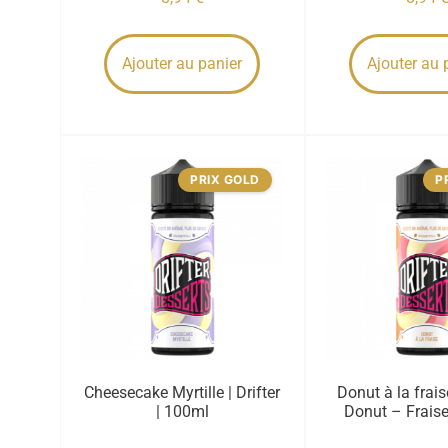
Ajouter au panier
Ajouter au 
PRIX GOLD
P
Cheesecake Myrtille | Drifter
Donut à la fraise
| 100ml
Donut – Fraise