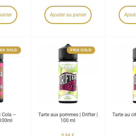
panier
Ajouter au panier
Ajout
RIX GOLD
PRIX GOLD
 | Cola –
Tarte aux pommes | Drifter |
Tarte au cit
 100ml
100 ml
€
8,94
€