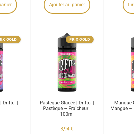
panier
Ajouter au panier
Lir
RIX GOLD
PRIX GOLD
| Drifter |
Pastèque Glacée | Drifter |
Mangue Gl
l
Pastèque – Fraîcheur |
Mangue – F
100ml
€
8,94
€