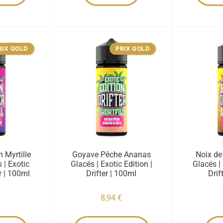
RIX GOLD
PRIX GOLD
 Myrtille
Goyave Pêche Ananas
Noix d
 | Exotic
Glacés | Exotic Edition |
Glacés | 
er | 100ml
Drifter | 100ml
Drif
€
8,94
€