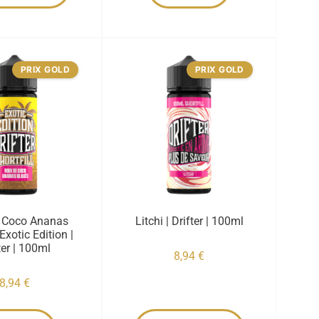
PRIX GOLD
PRIX GOLD
e Coco Ananas
Litchi | Drifter | 100ml
Exotic Edition |
ter | 100ml
8,94
€
8,94
€