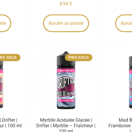
€
8,94
€
uite
Ajouter au panier
Ajout
RIX GOLD
PRIX GOLD
Drifter |
Myrtille Acidulée Glacée |
Mad Bl
ur | 100 ml
Drifter | Myrtille – Fraîcheur |
Framboise 
100 ml
|