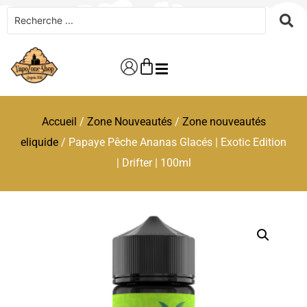
Accueil
/
Zone Nouveautés
/
Zone nouveautés
eliquide
/ Papaye Pêche Ananas Glacés | Exotic Edition
| Drifter | 100ml