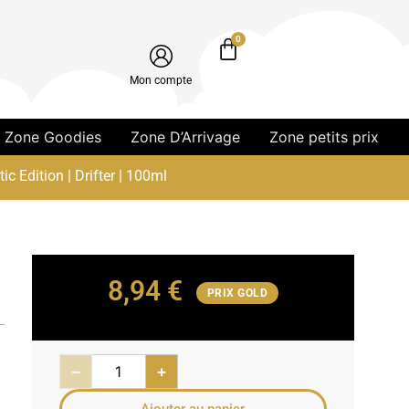
0
Mon compte
Zone Goodies
Zone D’Arrivage
Zone petits prix
c Edition | Drifter | 100ml
8,94
€
PRIX GOLD
−
+