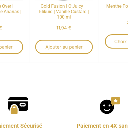
 Over |
Gold Fusion | O’Juicy –
Menthe Pol
 Ananas |
Elikuid | Vanille Custard |
100 ml
€
11,94
€
Choix
panier
Ajouter au panier
iement Sécurisé
Paiement en 4X sans