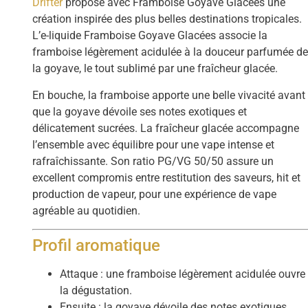
Drifter
propose avec Framboise Goyave Glacées une
création inspirée des plus belles destinations tropicales.
L’e-liquide Framboise Goyave Glacées associe la
framboise légèrement acidulée à la douceur parfumée d
la goyave, le tout sublimé par une fraîcheur glacée.
En bouche, la framboise apporte une belle vivacité avant
que la goyave dévoile ses notes exotiques et
délicatement sucrées. La fraîcheur glacée accompagne
l’ensemble avec équilibre pour une vape intense et
rafraîchissante. Son ratio PG/VG 50/50 assure un
excellent compromis entre restitution des saveurs, hit et
production de vapeur, pour une expérience de vape
agréable au quotidien.
Profil aromatique
Attaque : une framboise légèrement acidulée ouvre
la dégustation.
Ensuite : la goyave dévoile des notes exotiques