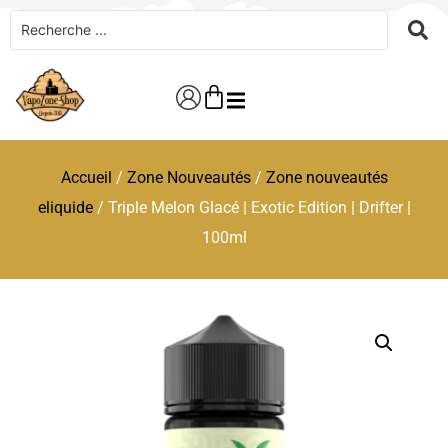
Accueil
/
Zone Nouveautés
/
Zone nouveautés
eliquide
/ Triple Melon Glacé | Exotic Edition | Drifter |
100ml