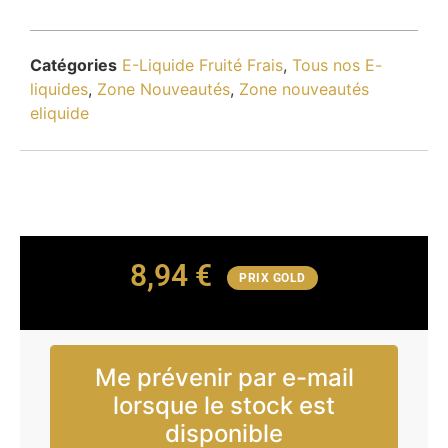
Catégories
E-Liquide Fruité Frais
,
Tous nos E-
liquides
,
Zone Nouveautés
,
Zone nouveautés
eliquide
8,94
€
PRIX GOLD
Me prévenir par e-mail
lorsque le stock est
disponible